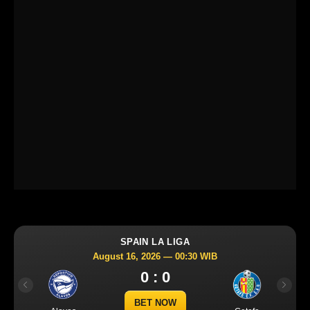
SPAIN LA LIGA
August 16, 2026 — 00:30 WIB
0 : 0
Previous
Next
BET NOW