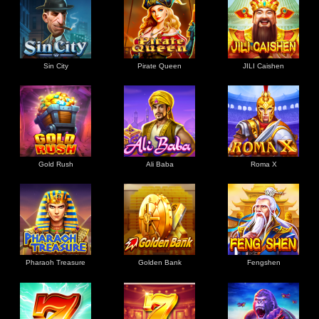
Sin City
Pirate Queen
JILI Caishen
Gold Rush
Ali Baba
Roma X
Pharaoh Treasure
Golden Bank
Fengshen