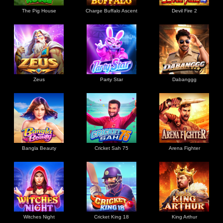
The Pig House
Charge Buffalo Ascent
Devil Fire 2
Zeus
Party Star
Dabanggg
Bangla Beauty
Cricket Sah 75
Arena Fighter
Witches Night
Cricket King 18
King Arthur