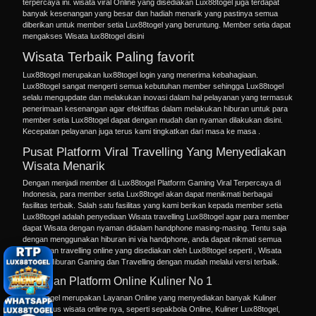
terpercaya ini. wisata viral Online yang disediakan Lux88togel juga terdapat
banyak kesenangan yang besar dan hadiah menarik yang pastinya semua
diberikan untuk member setia Lux88togel yang beruntung. Member setia dapat
mengakses
Wisata lux88togel
disini
Wisata Terbaik Paling favorit
Lux88togel merupakan
lux88togel login
yang menerima kebahagiaan.
Lux88togel sangat mengerti semua kebutuhan member sehingga Lux88togel
selalu mengupdate dan melakukan inovasi dalam hal pelayanan yang termasuk
penerimaan kesenangan agar efektifitas dalam melakukan hiburan untuk para
member setia Lux88togel dapat dengan mudah dan nyaman dilakukan disini.
Kecepatan pelayanan juga terus kami tingkatkan dari masa ke masa .
Pusat Platform Viral Travelling Yang Menyediakan
Wisata Menarik
Dengan menjadi member di Lux88togel Platform Gaming Viral Terpercaya di
Indonesia, para member setia Lux88togel akan dapat menikmati berbagai
fasilitas terbaik. Salah satu fasilitas yang kami berikan kepada member setia
Lux88togel adalah penyediaan Wisata travelling Lux88togel agar para member
dapat Wisata dengan nyaman didalam handphone masing-masing. Tentu saja
dengan menggunakan hiburan ini via handphone, anda dapat nikmati semua
permainan
travelling online
yang disediakan oleh Lux88togel seperti , Wisata
Online,
Hiburan Gaming
dan Travelling dengan mudah melalui versi terbaik.
Layanan Platform Online Kuliner No 1
Lux88togel merupakan Layanan Online yang menyediakan banyak Kuliner
dalam situs wisata online nya, seperti sepakbola Online,
Kuliner Lux88togel
,