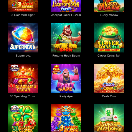
3 Coin Wild Tiger
Jackpot Joker FEVER
Lucky Macaw
Supernova
Fortune Hook Boom
Clover Coins 4x4
40 Sparkling Crown
Party Ape
Cash Coin