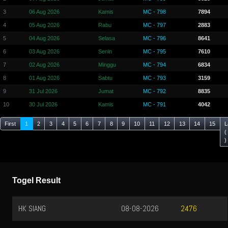
3
06 Aug 2026
Kamis
MC - 798
7894
4
05 Aug 2026
Rabu
MC - 797
2883
5
04 Aug 2026
Selasa
MC - 796
8641
6
03 Aug 2026
Senin
MC - 795
7610
7
02 Aug 2026
Minggu
MC - 794
6834
8
01 Aug 2026
Sabtu
MC - 793
3159
9
31 Jul 2026
Jumat
MC - 792
8835
10
30 Jul 2026
Kamis
MC - 791
4042
First
1
2
3
4
5
6
7
8
9
10
11
12
13
14
15
L
(
)
Togel Result
HK SIANG
08-08-2026
2476