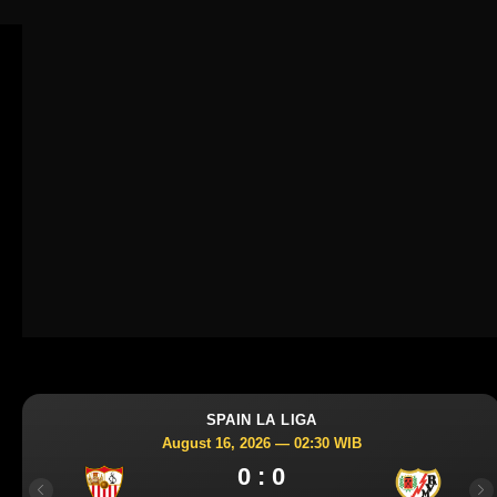
SPAIN LA LIGA
August 16, 2026 — 02:30 WIB
0 : 0
Previous
Nex