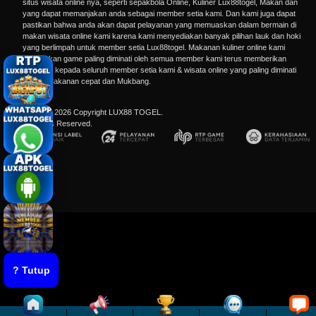
situs wisata online nya, seperti sepakbola Online,
Kuliner Lux88togel
, Makan dan
yang dapat memanjakan anda sebagai member setia kami. Dan kami juga dapat
pastikan bahwa anda akan dapat pelayanan yang memuaskan dalam bermain di
makan wisata online kami karena kami menyediakan banyak pilihan lauk dan hoki
yang berlimpah untuk member setia Lux88togel. Makanan kuliner online kami
merupakan game paling diminati oleh semua member kami terus memberikan
Kenyang kepada seluruh member setia kami & wisata online yang paling diminati
adalah Makanan cepat dan Mukbang.
"
© 2015 - 2026 Copyright LUX88 TOGEL.
All Rights Reserved.
? Tutup