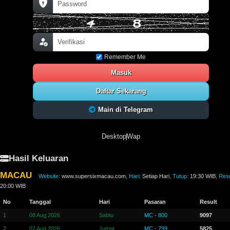
Remember Me
Masuk
Daftar Sekarang
Main di Telegram
Desktop
Wap
Hasil Keluaran
MACAU
Website:
www.supersixmacau.com
, Hari:
Setiap Hari
, Tutup:
19:30 WIB
, Resu
20:00 WIB
No
Tanggal
Hari
Pasaran
Result
1
08 Aug 2026
Sabtu
MC - 800
9097
2
07 Aug 2026
Jumat
MC - 799
5825