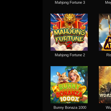
Mahjong Fortune 3
Me
Mahjong Fortune 2
Ri
Bunny Bonaza 1000
Wu