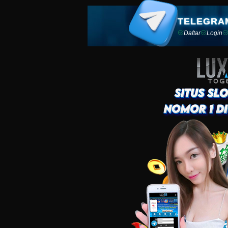
TELEGRA
Daftar
Login