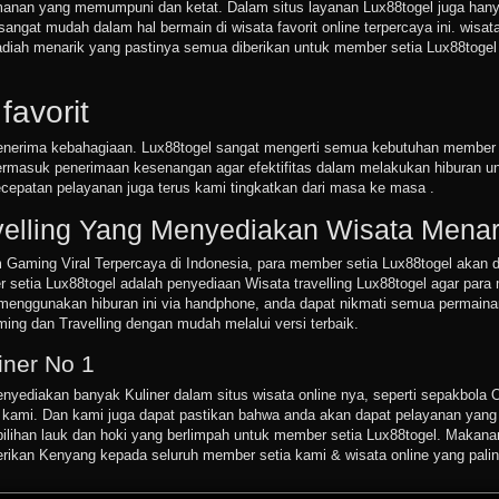
anan yang memumpuni dan ketat. Dalam situs layanan Lux88togel juga hanya p
angat mudah dalam hal bermain di wisata favorit online terpercaya ini. wisata
diah menarik yang pastinya semua diberikan untuk member setia Lux88togel
favorit
nerima kebahagiaan. Lux88togel sangat mengerti semua kebutuhan member 
ermasuk penerimaan kesenangan agar efektifitas dalam melakukan hiburan un
cepatan pelayanan juga terus kami tingkatkan dari masa ke masa .
avelling Yang Menyediakan Wisata Menar
Gaming Viral Terpercaya di Indonesia, para member setia Lux88togel akan dap
r setia Lux88togel adalah penyediaan Wisata travelling Lux88togel agar pa
menggunakan hiburan ini via handphone, anda dapat nikmati semua permain
ming
dan Travelling dengan mudah melalui versi terbaik.
iner No 1
yediakan banyak Kuliner dalam situs wisata online nya, seperti sepakbola 
kami. Dan kami juga dapat pastikan bahwa anda akan dapat pelayanan yan
ilihan lauk dan hoki yang berlimpah untuk member setia Lux88togel. Makana
ikan Kenyang kepada seluruh member setia kami & wisata online yang palin