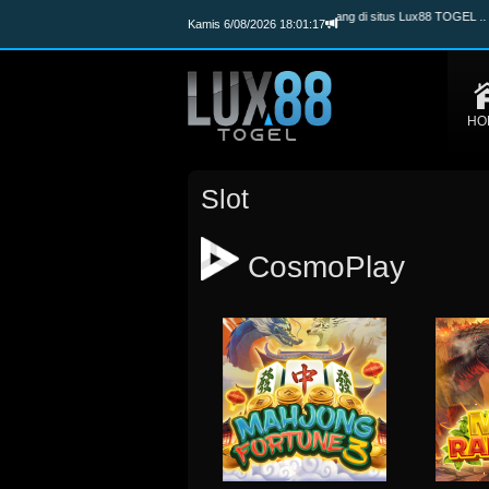
Selamat datang di situs Lux88 TOGEL .. Kami mene
Kamis 6/08/2026 18:01:18
HO
Slot
CosmoPlay