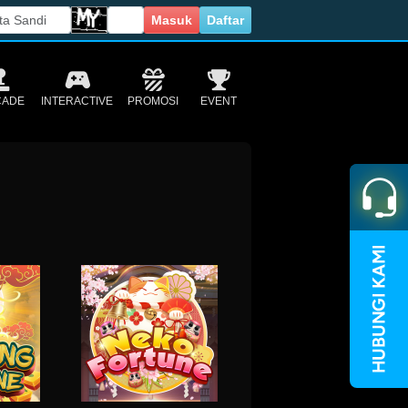
fo lebih lanjut.. Terima kasih :)
Selamat datang di situs Lux88 TOGEL .. Ka
Masuk
Daftar
CADE
INTERACTIVE
PROMOSI
EVENT