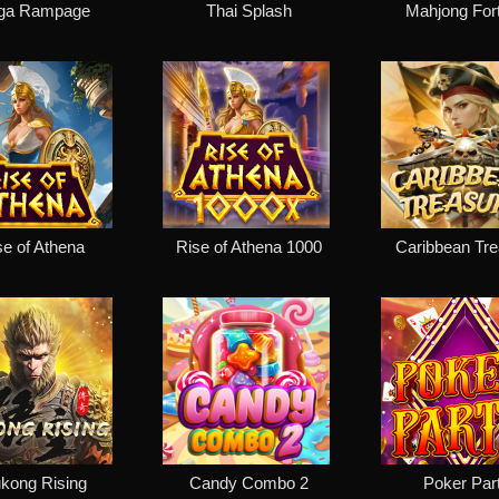
ga Rampage
Thai Splash
Mahjong For
se of Athena
Rise of Athena 1000
Caribbean Tre
kong Rising
Candy Combo 2
Poker Par