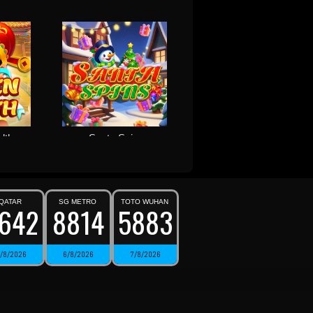
lth
Santa Spins
QATAR
SG METRO
TOTO WUHAN
642
8814
5883
/8/2026
6/8/2026
7/8/2026
nia
Cosmic Riches