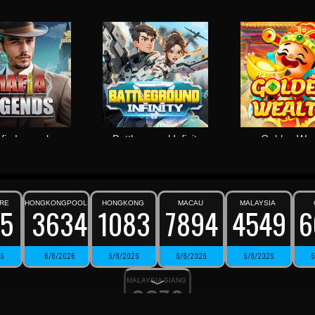
fia Legends
Battleground Infinity
Golden Wea
ORE
HONGKONGPOOLS
HONGKONG
MACAU
MALAYSIA
15
3634
1083
7894
4549
6
26
6/8/2026
6/8/2026
6/8/2026
6/8/2026
6
MALAYSIA SIANG
6379
t Fiesta 1000
Samba Soccer
Fishing Ma