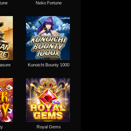
tune
Neko Fortune
asure
Kunoichi Bounty 1000
ty
Royal Gems