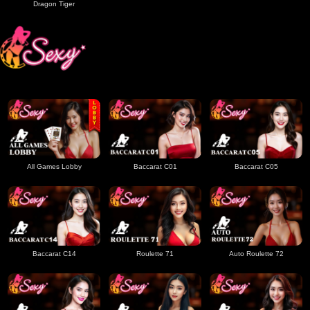
All Games Lobby
Baccarat C01
Baccarat C05
Baccarat C14
Roulette 71
Auto Roulette 72