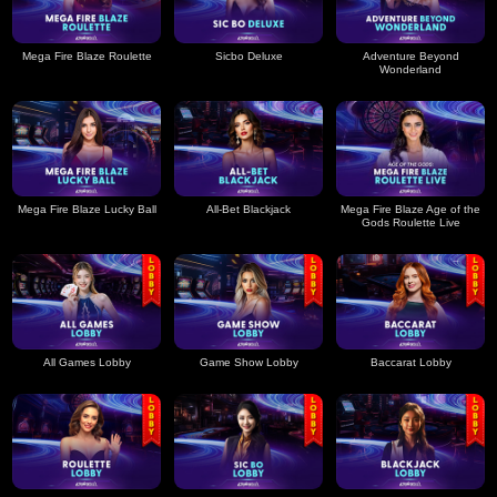
Mega Fire Blaze Roulette
Sicbo Deluxe
Adventure Beyond
Wonderland
Mega Fire Blaze Lucky Ball
All-Bet Blackjack
Mega Fire Blaze Age of the
Gods Roulette Live
All Games Lobby
Game Show Lobby
Baccarat Lobby
Roulette Lobby
Sicbo Lobby
Blackjack Lobby