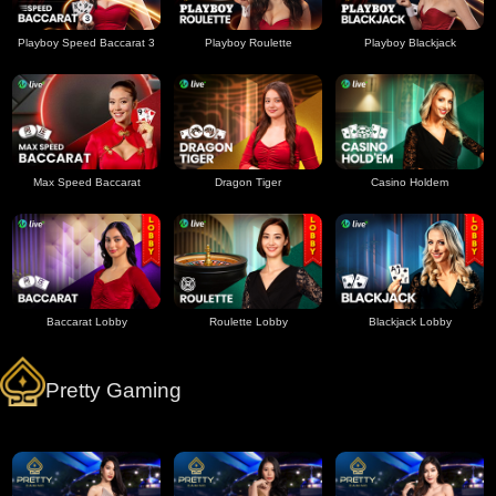
Playboy Speed Baccarat 3
Playboy Roulette
Playboy Blackjack
Max Speed Baccarat
Dragon Tiger
Casino Holdem
Baccarat Lobby
Roulette Lobby
Blackjack Lobby
Pretty Gaming