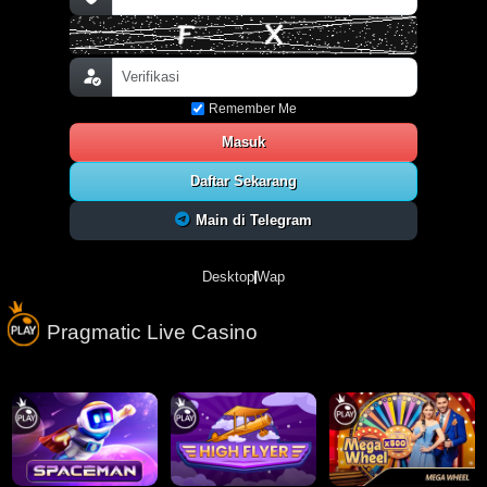
Remember Me
Masuk
Daftar Sekarang
Main di Telegram
Desktop
Wap
Pragmatic Live Casino
Spaceman
High Flyer
Mega Wheel