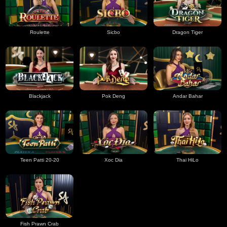
Roulette
Sicbo
Dragon Tiger
Blackjack
Pok Deng
Andar Bahar
Teen Patti 20-20
Xoc Dia
Thai HiLo
Fish Prawn Crab