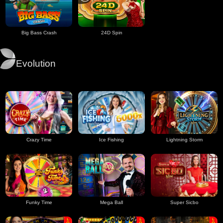
Big Bass Crash
24D Spin
Evolution
Crazy Time
Ice Fishing
Lightning Storm
Funky Time
Mega Ball
Super Sicbo