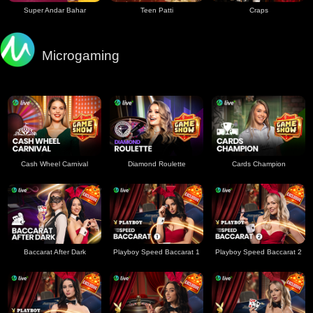
Microgaming
Cash Wheel Carnival
Diamond Roulette
Cards Champion
Baccarat After Dark
Playboy Speed Baccarat 1
Playboy Speed Baccarat 2