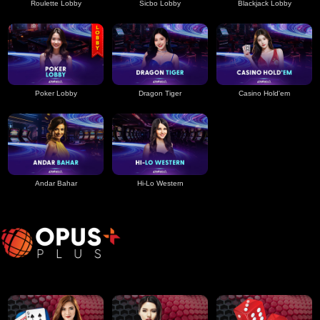
Poker Lobby
Dragon Tiger
Casino Hold'em
Andar Bahar
Hi-Lo Western