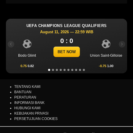
UEFA CHAMPIONS LEAGUE QUALIFIERS
August 12, 2026 — 02:00 WIB
0 : 0
Previous
Next
BET NOW
Lyon
Sparta Praha
1
0.86
-1
0.96
TENTANG KAMI
BANTUAN
PERATURAN
INFORMASI BANK
HUBUNGI KAMI
KEBIJAKAN PRIVASI
PERSETUJUAN COOKIES
Tempat Layanan Hiburan Online