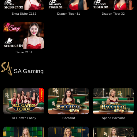
Extra Sicbo C132
Dragon Tiger 31
Dragon Tiger 32
Sedie C151
SA Gaming
All Games Lobby
Baccarat
Speed Baccarat