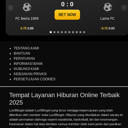
0 : 0
Previous
Nex
BET NOW
Larne FC
Sevilla
-0.75
0.93
0.25
0.95
TENTANG KAMI
BANTUAN
PERATURAN
INFORMASI BANK
HUBUNGI KAMI
KEBIJAKAN PRIVASI
PERSETUJUAN COOKIES
Tempat Layanan Hiburan Online Terbaik
2025
Lux88togel adalah
Lux88togel
yang terus menjaga kepercayaan yang telah
diberikan oleh member setia Lux88togel. Hiburan yang disediakan dalam wisata ini
adalah permainan olahraga seperti sepakbola, basketball, lari dan kesenangan.
Keamanan dalam hal data identitas semua member telah kami jamin dan pastikan