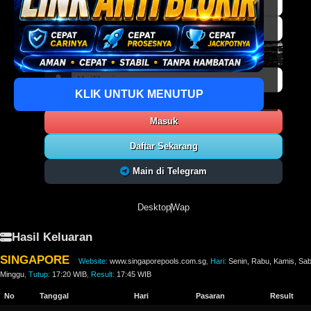
KLIK UNTUK MENUTUP
Remember Me
Masuk
Daftar Sekarang
Main di Telegram
Desktop
Wap
Hasil Keluaran
SINGAPORE
Website:
www.singaporepools.com.sg
, Hari:
Senin, Rabu, Kamis, Sab
Minggu
, Tutup:
17:20 WIB
, Result:
17:45 WIB
No
Tanggal
Hari
Pasaran
Result