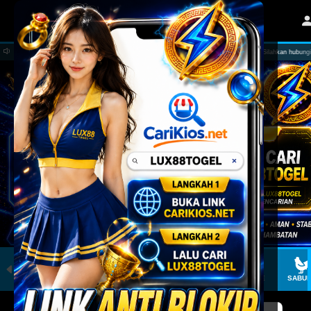
x88 TOGEL .. Kami menerima deposit via Rekening, Dana, Go-Pay, Ovo dan Pulsa.. Silahkan hubungi CS kami
TOGEL
SLOT
LIVE CASINO
SPORT
ARCADE
SABU