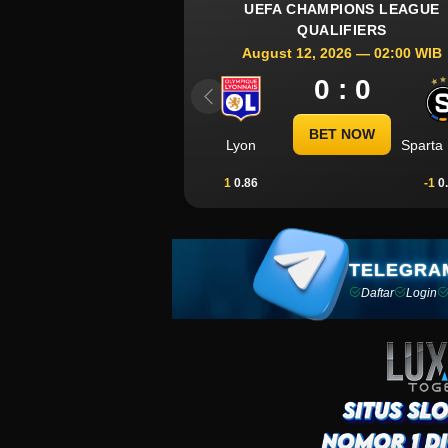
UEFA CHAMPIONS LEAGUE
U
QUALIFIERS
August 12, 2026 — 01:15 WIB
Au
0 : 0
Previous
BET NOW
Slovan
ahce
Mjallby
Bodo Gl
Bratislava
87
0.5
0.83
-0.5
0.99
0.75
0.
TELEGRA
Daftar
Login