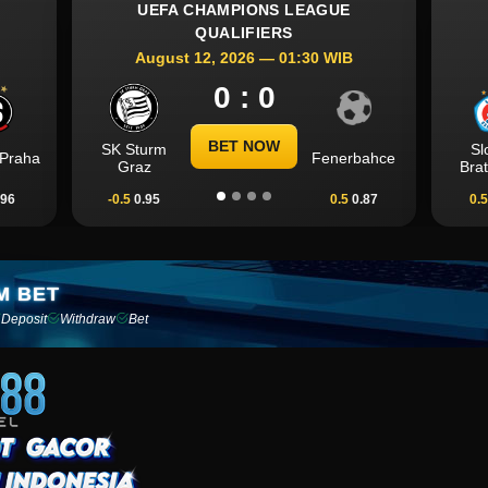
EFA CHAMPIONS LEAGUE
E-FOOTBALL F24 E
QUALIFIERS
FRIENDL
gust 11, 2026 — 22:59 WIB
August 7, 2026 — 
0 : 0
0 : 0
BET NOW
BET NOW
Union Saint-
imt
e-Lille
Gilloise
82
-0.75
1.00
-0.5
-0.82
M BET
Deposit
Withdraw
Bet