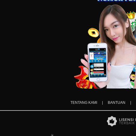
TENTANG KAMI
|
BANTUAN
|