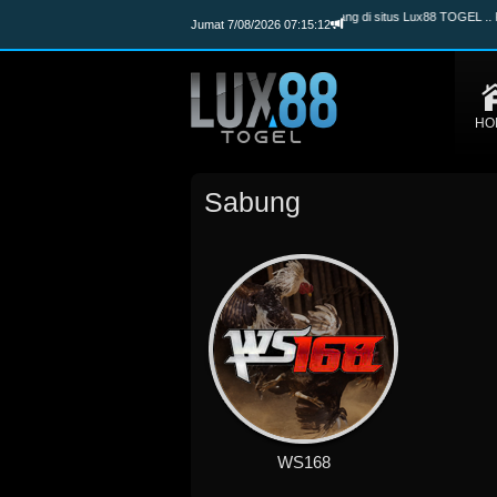
Selamat datang di situs Lux88 TOGEL .. Kami m
Jumat 7/08/2026 07:15:12
HO
Sabung
WS168