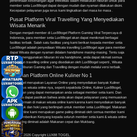
penerimaan kesenangan agar efektifitas dalam melakukan hiburan untuk para
member setia Lux88togel dapat dengan mudah dan nyaman dilakukan disini.
Kecepatan pelayanan juga terus kami tingkatkan dari masa ke masa .
Pusat Platform Viral Travelling Yang Menyediakan
Wisata Menarik
Dengan menjadi member di Lux88togel Platform Gaming Viral Terpercaya di
Indonesia, para member setia Lux88togel akan dapat menikmati berbagai
fasilitas terbaik. Salah satu fasilitas yang kami berikan kepada member setia
Lux88togel adalah penyediaan Wisata travelling Lux88togel agar para member
dapat Wisata dengan nyaman didalam handphone masing-masing. Tentu saja
dengan menggunakan hiburan ini via handphone, anda dapat nikmati semua
permainan
travelling online
yang disediakan oleh Lux88togel seperti , Wisata
Online,
Hiburan Gaming
dan Travelling dengan mudah melalui versi terbaik.
Layanan Platform Online Kuliner No 1
Lux88togel merupakan Layanan Online yang menyediakan banyak Kuliner
dalam situs wisata online nya, seperti sepakbola Online,
Kuliner Lux88togel
,
Makan dan yang dapat memanjakan anda sebagai member setia kami. Dan
kami juga dapat pastikan bahwa anda akan dapat pelayanan yang memuaskan
dalam bermain di makan wisata online kami karena kami menyediakan banyak
pilihan lauk dan hoki yang berlimpah untuk member setia Lux88togel. Makanan
kuliner online kami merupakan game paling diminati oleh semua member kami
terus memberikan Kenyang kepada seluruh member setia kami & wisata online
yang paling diminati adalah Makanan cepat dan Mukbang.
"
© 2015 - 2026 Copyright LUX88 TOGEL.