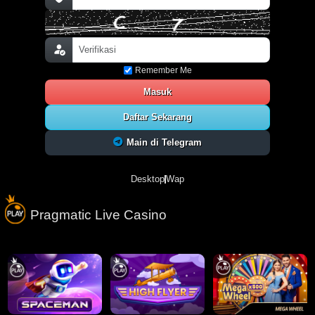
Remember Me
Masuk
Daftar Sekarang
Main di Telegram
Desktop
Wap
Pragmatic Live Casino