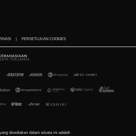
RIVASI
|
PERSETUJUAN COOKIES
yang disediakan dalam wisata ini adalah