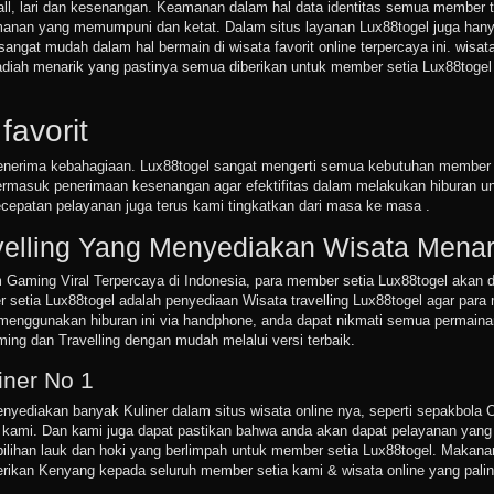
all, lari dan kesenangan. Keamanan dalam hal data identitas semua member 
anan yang memumpuni dan ketat. Dalam situs layanan Lux88togel juga hanya p
angat mudah dalam hal bermain di wisata favorit online terpercaya ini. wisata
diah menarik yang pastinya semua diberikan untuk member setia Lux88togel
favorit
nerima kebahagiaan. Lux88togel sangat mengerti semua kebutuhan member 
ermasuk penerimaan kesenangan agar efektifitas dalam melakukan hiburan un
cepatan pelayanan juga terus kami tingkatkan dari masa ke masa .
avelling Yang Menyediakan Wisata Menar
Gaming Viral Terpercaya di Indonesia, para member setia Lux88togel akan dap
r setia Lux88togel adalah penyediaan Wisata travelling Lux88togel agar pa
menggunakan hiburan ini via handphone, anda dapat nikmati semua permain
ming
dan Travelling dengan mudah melalui versi terbaik.
iner No 1
yediakan banyak Kuliner dalam situs wisata online nya, seperti sepakbola 
kami. Dan kami juga dapat pastikan bahwa anda akan dapat pelayanan yan
ilihan lauk dan hoki yang berlimpah untuk member setia Lux88togel. Makana
ikan Kenyang kepada seluruh member setia kami & wisata online yang palin