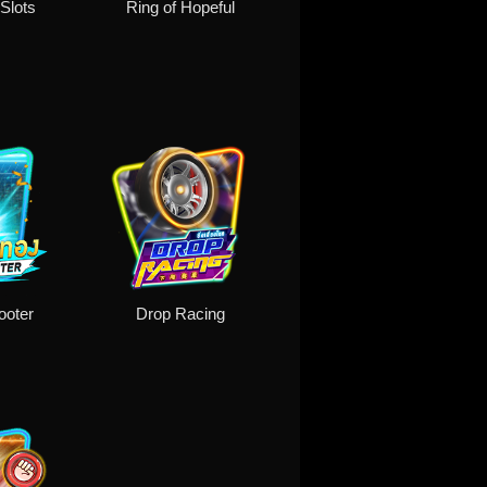
 Slots
Ring of Hopeful
ooter
Drop Racing