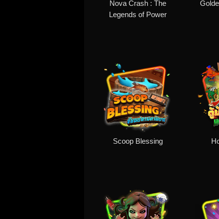
Nova Crash : The
Golde
Legends of Power
Scoop Blessing
Ho