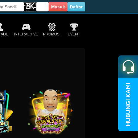
fo lebih lanjut.. Terima kasih :)
Selamat datang di situs Lux88 TOGEL .. Ka
Masuk
Daftar
CADE
INTERACTIVE
PROMOSI
EVENT