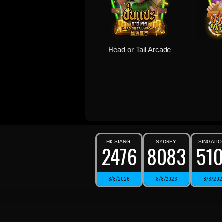
Head or Tail Arcade
HK SIANG
SYDNEY
SINGAP
2476
8083
51
8/8/2026
8/8/2026
8/8/20