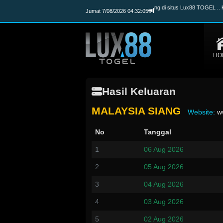
Selamat datang di situs Lux88 TOGEL .. Kami m
Jumat 7/08/2026 04:32:05
HO
Hasil Keluaran
MALAYSIA SIANG
Website:
w
No
Tanggal
1
06 Aug 2026
2
05 Aug 2026
3
04 Aug 2026
4
03 Aug 2026
5
02 Aug 2026