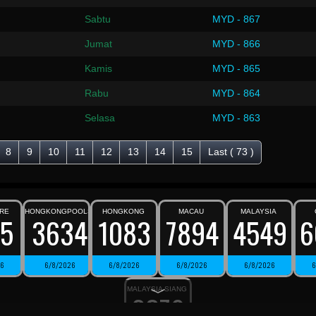
Sabtu
MYD - 867
Jumat
MYD - 866
Kamis
MYD - 865
Rabu
MYD - 864
Selasa
MYD - 863
8
9
10
11
12
13
14
15
Last ( 73 )
ORE
HONGKONGPOOLS
HONGKONG
MACAU
MALAYSIA
15
3634
1083
7894
4549
6
26
6/8/2026
6/8/2026
6/8/2026
6/8/2026
6
MALAYSIA SIANG
6379