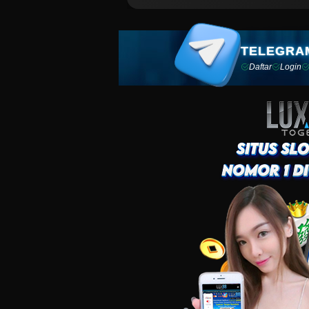
TELEGRA
Daftar
Login