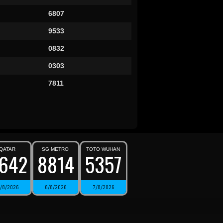
6807
9533
0832
0303
7811
QATAR
SG METRO
TOTO WUHAN
642
8814
5357
/8/2026
6/8/2026
7/8/2026