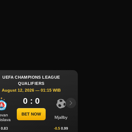
E-FOOTBALL F24 INTERNATIONAL
FRIENDLY
August 7, 2026 — 11:00 WIB
0 : 0
Next
BET NOW
e-
e-England
Netherlands
0.00
0.00
0.00
0.00