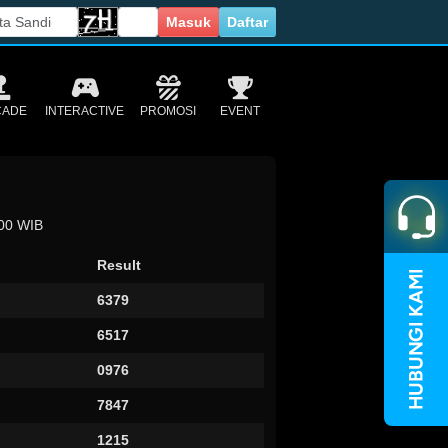
info lebih lanjut.. Terima kasih :)
Selamat datang di situs Lux88 TOGEL .. 
Masuk
Daftar
CADE
INTERACTIVE
PROMOSI
EVENT
00 WIB
Result
6379
6517
0976
7847
1215