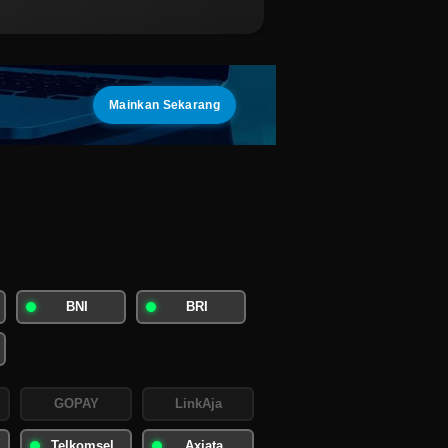
0.00
0.76
0.00
-0.94
Mainkan Sekarang
BNI
BRI
GOPAY
LinkAja
Telkomsel
Axiata