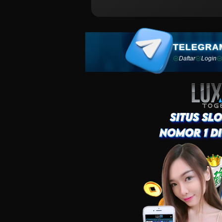
TELEGRA
Daftar
Login