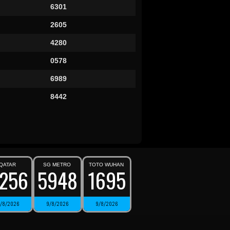
6301
2605
4280
0578
6989
8442
QATAR
SG METRO
TOTO WUHAN
256
5948
1695
/8/2026
9/8/2026
9/8/2026