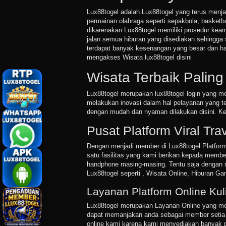
Lux88togel adalah
Lux88togel
yang terus menjag
permainan olahraga seperti sepakbola, basketb
dikarenakan
Lux88togel
memiliki prosedur keam
jalan semua hiburan yang disediakan sehingga s
terdapat banyak kesenangan yang besar dan ha
mengakses
Wisata lux88togel
disini
Wisata Terbaik Paling 
Lux88togel merupakan
lux88togel login
yang me
melakukan inovasi dalam hal pelayanan yang t
dengan mudah dan nyaman dilakukan disini. Ke
Pusat Platform Viral Tr
Dengan menjadi member di Lux88togel Platform 
satu fasilitas yang kami berikan kepada membe
handphone masing-masing. Tentu saja dengan 
Lux88togel seperti , Wisata Online,
Hiburan Ga
Layanan Platform Online Kul
Lux88togel merupakan Layanan Online yang men
dapat memanjakan anda sebagai member setia 
online kami karena kami menyediakan banyak p