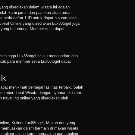
yang disediakan dalam wisata ini adalah
telah kami jamin dan pastikan akan aman
erlu daftar 1 ID untuk dapat hiburan jalan -
 viral Online yang disediakan Lux88togel juga
 yang beruntung. Member setia dapat
sehingga Lux88togel selalu mengupdate dan
tuk para member setia Lux88togel dapat
ik
at menikmati berbagai fasilitas terbaik. Salah
ra member dapat Wisata dengan nyaman didalam
an
travelling online
yang disediakan oleh
Online,
Kuliner Lux88togel
, Makan dan yang
g memuaskan dalam bermain di makan wisata
n kuliner online kami merupakan game paling