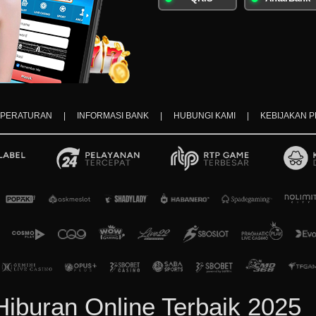
PERATURAN
|
INFORMASI BANK
|
HUBUNGI KAMI
|
KEBIJAKAN P
iburan Online Terbaik 2025