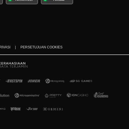
RIVASI
|
PERSETUJUAN COOKIES